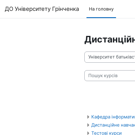
До головного змісту
ДО Університету Грінченка
На головну
Дистанційн
Категорії курсів
Пошук курсів
Кафедра інформати
Дистанційне навча
Тестові курси