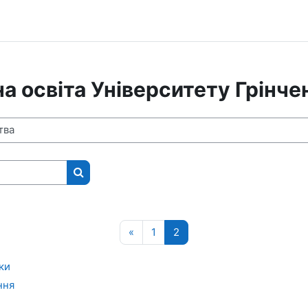
а освіта Університету Грінче
Пошук курсів
Попередня сторінка
Сторінка 1
Сторінка 2
«
1
2
ки
ння