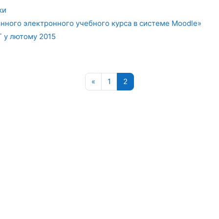
ки
нного электронного учебного курса в системе Moodle»
 у лютому 2015
Попередня сторінка
Сторінка 1
Сторінка 2
«
1
2