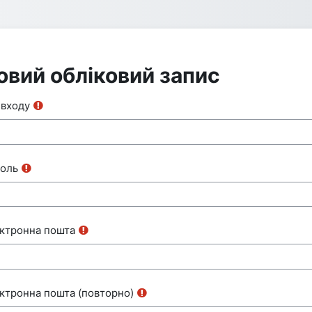
овий обліковий запис
я входу
оль
ктронна пошта
ктронна пошта (повторно)