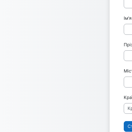
Ім'я
Прі
Міс
Кра