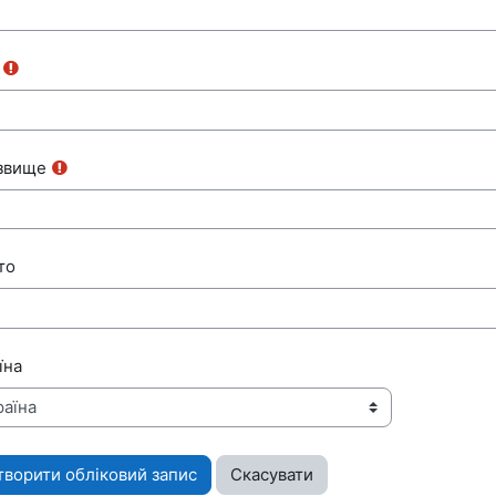
звище
то
їна