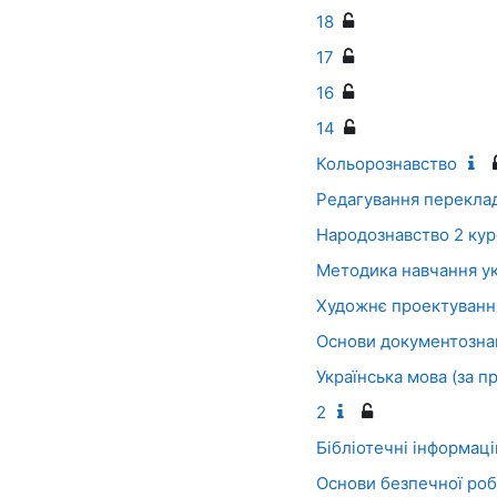
18
17
16
14
Кольорознавство
Редагування переклад
Народознавство 2 кур
Методика навчання ук
Художнє проектування
Основи документозна
Українська мова (за 
2
Бібліотечні інформац
Основи безпечної роб