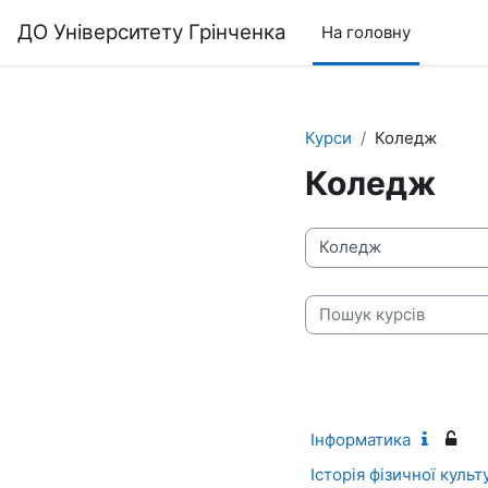
До головного змісту
ДО Університету Грінченка
На головну
Курси
Коледж
Коледж
Категорії курсів
Пошук курсів
Інформатика
Історія фізичної культ