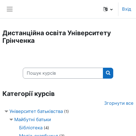
До головного змісту
Вхід
Бокова панель
Дистанційна освіта Університету
Грінченка
Пошук курсів
Пошук курсі
Категорії курсів
Згорнути все
Університет батьківства
(1)
Майбутні батьки
Бібліотека
(4)
Медіа-скарбниця
(3)