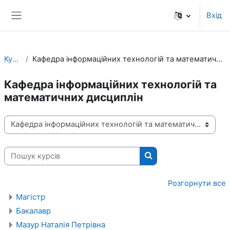
До головного змісту
Вхід
Бокова панель
Курси
Кафедра інформаційних технологій та математичних дисциплін
Кафедра інформаційних технологій та
математичних дисциплін
Категорії курсів
Пошук курсів
Пошук курсів
Розгорнути все
Магістр
Бакалавр
Мазур Наталія Петрівна