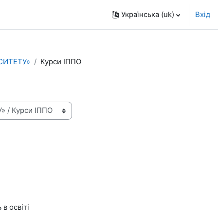
Українська ‎(uk)‎
Вхід
СИТЕТУ»
Курси ІППО
в освіті