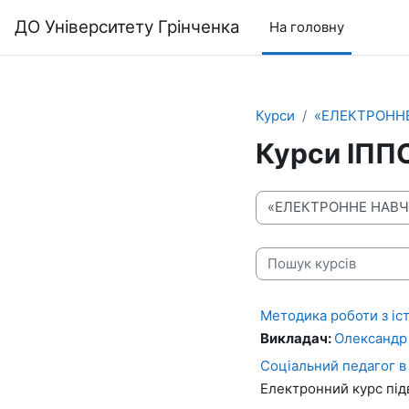
До головного змісту
ДО Університету Грінченка
На головну
Курси
«ЕЛЕКТРОНН
Курси ІПП
Категорії курсів
Пошук курсів
Методика роботи з іс
Викладач:
Олександр
Соціальний педагог в 
Електронний курс підв