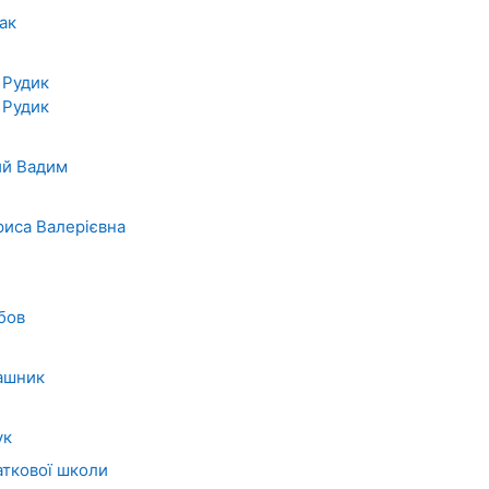
ак
 Рудик
 Рудик
ий Вадим
риса Валерієвна
бов
ашник
ук
аткової школи