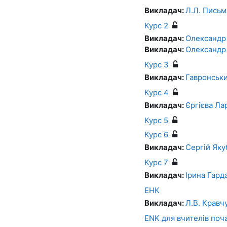
Викладач:
Л.Л. Письм
Курс 2
Викладач:
Олександр
Викладач:
Олександр
Курс 3
Викладач:
Гавронськ
Курс 4
Викладач:
Єргієва Ла
Курс 5
Курс 6
Викладач:
Сергій Яку
Курс 7
Викладач:
Ірина Гард
ЕНК
Викладач:
Л.В. Кравч
ENK для вчителів поч