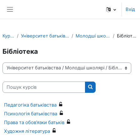
До головного змісту
Вхід
Бокова панель
Курси
Університет батьківства
Молодші школярі
Бібліотека
Бібліотека
Категорії курсів
Пошук курсів
Пошук курсів
Педагогіка батьківства
Психологія батьківства
Права та обов’язки батьків
Художня література