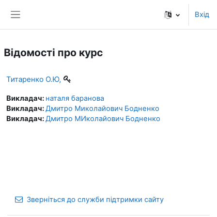
До головного змісту
Вхід
Бокова панель
Відомості про курс
Титаренко О.Ю,
Викладач:
наталя баранова
Викладач:
Дмитро Миколайович Бодненко
Викладач:
Дмитро МИколайович Бодненко
Зверніться до служби підтримки сайту