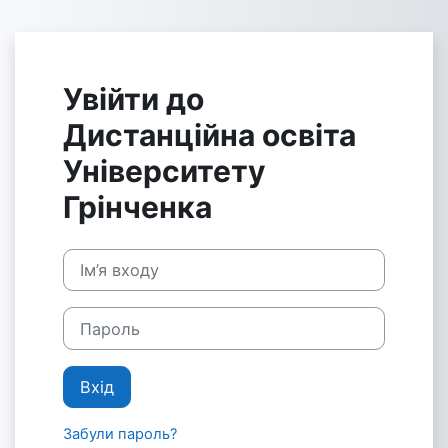
До головного змісту
Увійти до
Дистанційна освіта
Університету
Грінченка
Пропустити створення нового екаунту
Ім’я входу
Пароль
Вхід
Забули пароль?