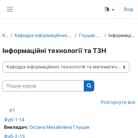
До головного змісту
Вхід
Бокова панель
Курси
Кафедра інформаційних технологій та математичних дисциплін
Глушак Оксана Михайлівна
Інформаційні технології та ТЗН
Інформаційні технології та ТЗН
Категорії курсів
Пошук курсів
Пошук курсів
Розгорнути все
К1
Фуб-1-14
Викладач:
Оксана Михайлівна Глушак
Фуб-2-13