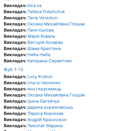
Викладач:
irina ira
Викладач:
Tatiana Polishchuk
Викладач:
Tania Verestun
Викладач:
Оксана Михайлівна Глушак
Викладач:
Таня Іськова
Викладач:
Марія Коваль
Викладач:
Вікторія Копаєва
Викладач:
Шама Кристина
Викладач:
НиКа НиКа
Викладач:
Катерина Серветник
Фуб-1-13
Викладач:
Lucy Krykun
Викладач:
ольга ганненко
Викладач:
яна герасимець
Викладач:
Оксана Михайлівна Глушак
Викладач:
Ірина Євгейчук
Викладач:
дарина корженівська
Викладач:
Лариса Корнєєва
Викладач:
Андрій Красножон
Викладач:
Лихолат Марина